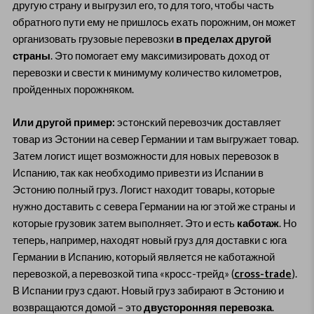
другую страну и выгрузил его, то для того, чтобы часть
обратного пути ему не пришлось ехать порожним, он может
организовать грузовые перевозки
в пределах другой
страны
. Это помогает ему максимизировать доход от
перевозки и свести к минимуму количество километров,
пройденных порожняком.
Или другой пример:
эстонский перевозчик доставляет
товар из Эстонии на север Германии и там выгружает товар.
Затем логист ищет возможности для новых перевозок в
Испанию, так как необходимо привезти из Испании в
Эстонию полный груз. Логист находит товары, которые
нужно доставить с севера Германии на юг этой же страны и
которые грузовик затем выполняет. Это и есть
каботаж
. Но
теперь, например, находят новый груз для доставки с юга
Германии в Испанию, который является не каботажной
перевозкой, а перевозкой типа «кросс-трейд» (
cross-trade
).
В Испании груз сдают. Новый груз забирают в Эстонию и
возвращаются домой – это
двусторонняя перевозка
.