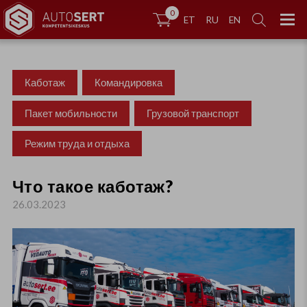
0


ET
RU
EN
Каботаж
Командировка
Пакет мобильности
Грузовой транспорт
Режим труда и отдыха
Что такое каботаж?
26.03.2023