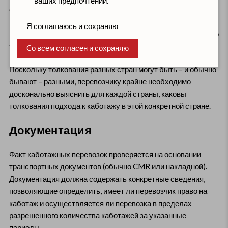
ваших предпочтений.
считается одним каботажем, и возникает ситуация, когда во
время одной перевозки одновременно осуществляется
Я соглашаюсь и сохраняю
несколько каботажных перевозок, а если их больше трех, то
это нарушение правил каботажа (шведский подход).
Cо всем согласен и сохраняю
Поскольку толкования разных стран могут быть – и обычно
бывают – разными, перевозчику крайне необходимо
досконально выяснить для каждой страны, каковы
толкования подхода к каботажу в этой конкретной стране.
Документация
Факт каботажных перевозок проверяется на основании
транспортных документов (обычно CMR или накладной).
Документация должна содержать конкретные сведения,
позволяющие определить, имеет ли перевозчик право на
каботаж и осуществляется ли перевозка в пределах
разрешенного количества каботажей за указанные
периоды.