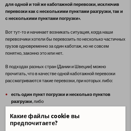
для одной и той же каботажной перевозки, исключив
перевозки как с несколькими пунктами разгрузки, так и
с несколькими пунктами погрузки».
Вот тут-то и начинает возникать ситуация, когда наши
перевозчики хотели бы перевозить по несколько частичных
грузов одновременно за один каботаж, но не совсем
понятно, законно это или нет.
В подходах разных стран (Дании и Швеции) можно
прочитать, что в качестве одной каботажной перевозки
рассматриваются такие перевозки, при которых либо:
есть один пункт погрузки и несколько пунктов
разгрузки
, либо
есть несколько пунктов погрузки и один пункт
Какие файлы cookie вы
разгрузки
.
предпочитаете?