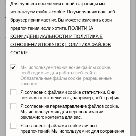
Определяющим фактором служат данные
Для лучшего посещения онлайн страницы мы
грузополучателя
и
грузоотправителя
в транспортной
используем файлы cookie. По умолчанию ваш веб-
документации.
браузер принимает их. Вы можете изменить свои
предпочтения, если хотите.
ПОЛИТИКА
Безопаснее всего при перевозке частичных грузов
КОНФИДЕНЦИАЛЬНОСТИ И ПОЛИТИКА В
соблюдать следующий принцип, сформулированный
ОТНОШЕНИИ ПОКУПОК
ПОЛИТИКА ФАЙЛОВ
шведской полицией:
COOKIE
При наличии нескольких пунктов разгрузки и одного
пункта погрузки – погрузка должна происходить у
Мы используем технические файлы cookie,
необходимые для работы веб-сайта.
того же грузоотправителя, который указан в
Обязательные файлы cookie, разрешенные
международной транспортной накладной (CMR);
законом.
При наличии нескольких пунктов погрузки и одного
Я согласен с файлами cookie статистики. Они
пункта разгрузки – разгрузка должна происходить у
позволяют отслеживать, например, веб-трафик.
того конечного грузополучателя, который указан в
Я согласен на перенаправление файлов cookie.
CMR;
Мы используем их для персонализации
рекламного контента для вас.
Я согласен с файлами cookie личных
Если все частичные грузы перевозятся между разными
предпочтений. Мы используем их для сохранения
грузополучателями и грузоотправителями, то каждая CMR