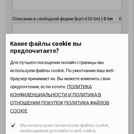
Описание в свободной форме (kuni 650 tm) |
0 tm
0
Какие файлы cookie вы
предпочитаете?
Для лучшего посещения онлайн страницы мы
используем файлы cookie. По умолчанию ваш веб-
браузер принимает их. Вы можете изменить свои
предпочтения, если хотите.
ПОЛИТИКА
Навыки и квалификации кандидата
КОНФИДЕНЦИАЛЬНОСТИ И ПОЛИТИКА В
ОТНОШЕНИИ ПОКУПОК
ПОЛИТИКА ФАЙЛОВ
Категории водительских прав
COOKIE
B
BE
C
CE
D
Мы используем технические файлы cookie,
Код 95- профессиональное обучение водителя
необходимые для работы веб-сайта.