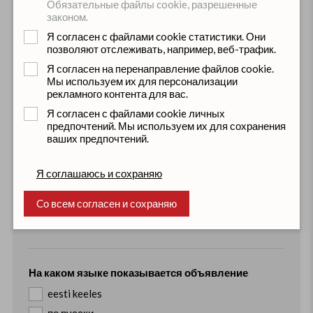
Olemas
Omandamisel
Puudu
Обязательные файлы cookie, разрешенные
законом.
Сертификат ADR
Я согласен с файлами cookie статистики. Они
позволяют отслеживать, например, веб-трафик.
Jah
Ei
Я согласен на перенаправление файлов cookie.
Мы используем их для персонализации
рекламного контента для вас.
Знание языков (добавьте новую строку для каждого
Я согласен с файлами cookie личных
языка)
предпочтений. Мы используем их для сохранения
ваших предпочтений.
Я соглашаюсь и сохраняю
Cо всем согласен и сохраняю
Сохранить
На каком языке показывается объявление
eesti keeles
по русски