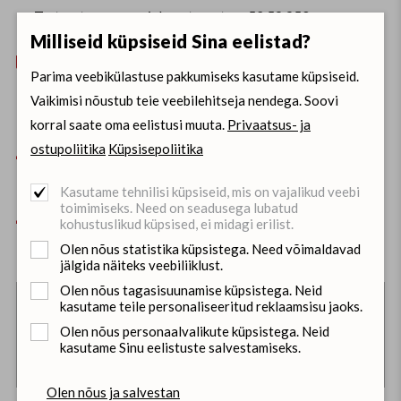
Tartus:
toomas.meiel@autosert.ee, 52 59 950
Milliseid küpsiseid Sina eelistad?
Aeg: 22.10.2025

Parima veebikülastuse pakkumiseks kasutame küpsiseid.
Tallinn, Autosert Koolituskeskus,
AUTOSERT - Kutselise
Vaikimisi nõustub teie veebilehitseja nendega. Soovi
Autojuhi Koolituskeskus Tallinnas, Pärnu maantee,
󢁁
korral saate oma eelistusi muuta.
Privaatsus- ja
Jälgimäe, Harju maakond, Eesti
ostupoliitika
Küpsisepoliitika
Sõiduõpetajad:
Janek Tarre

Hind alates
509 €
, olenevalt valitud paketist

Kasutame tehnilisi küpsiseid, mis on vajalikud veebi
toimimiseks. Need on seadusega lubatud
Lisainfo:
Jelena Bedrataja
(
+37251977294
/

kohustuslikud küpsised, ei midagi erilist.
autokool@autosert.ee
)
Olen nõus statistika küpsistega. Need võimaldavad
jälgida näiteks veebiliiklust.
Olen nõus tagasisuunamise küpsistega. Neid
kasutame teile personaliseeritud reklaamsisu jaoks.
Üldinfo
Programm ja õpiväljundid
Olen nõus personaalvalikute küpsistega. Neid
kasutame Sinu eelistuste salvestamiseks.
Meie inimesed
HINNAKIRI
Olen nõus ja salvestan