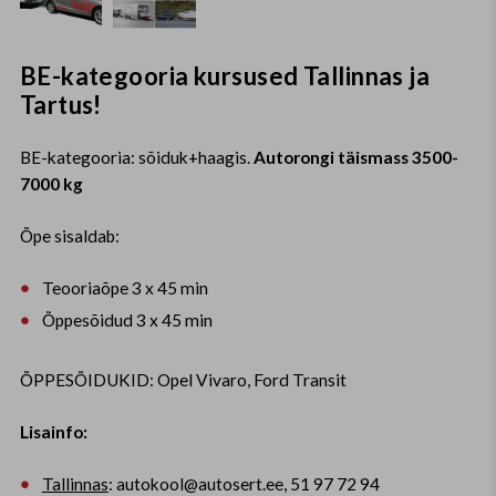
BE-kategooria kursused Tallinnas ja
Tartus!
BE-kategooria: sõiduk+haagis.
Autorongi täismass 3500-
7000 kg
Õpe sisaldab:
Teooriaõpe 3 x 45 min
Õppesõidud 3 x 45 min
ÕPPESÕIDUKID: Opel Vivaro, Ford Transit
Lisainfo:
Tallinnas
: autokool@autosert.ee, 51 97 72 94