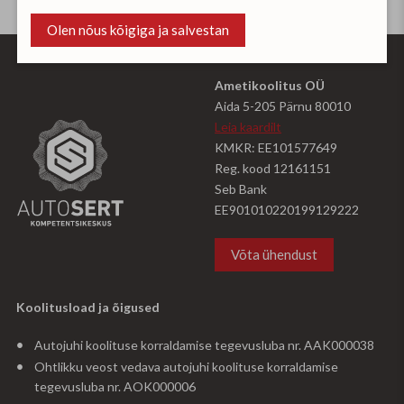
Olen nõus kõigiga ja salvestan
Ametikoolitus OÜ
Aida 5-205 Pärnu 80010
Leia kaardilt
KMKR: EE101577649
Reg. kood 12161151
Seb Bank
EE901010220199129222
Võta ühendust
Koolitusload ja õigused
Autojuhi koolituse korraldamise tegevusluba nr. AAK000038
Ohtlikku veost vedava autojuhi koolituse korraldamise
tegevusluba nr. AOK000006