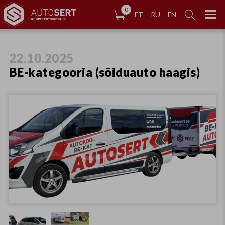
0


ET
RU
EN
22.10.2025
BE-kategooria (sõiduauto haagis)