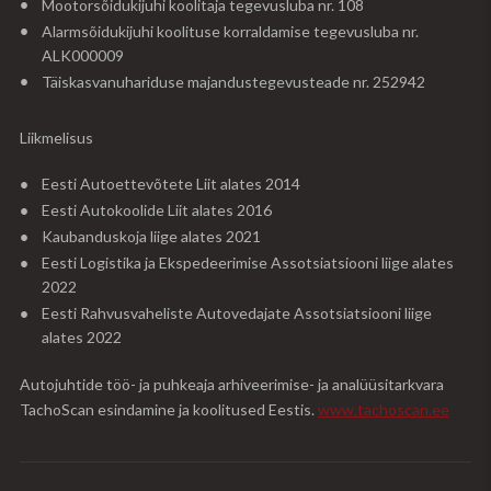
Mootorsõidukijuhi koolitaja tegevusluba nr. 108
Alarmsõidukijuhi koolituse korraldamise tegevusluba nr.
ALK000009
Täiskasvanuhariduse majandustegevusteade nr. 252942
Liikmelisus
Eesti Autoettevõtete Liit alates 2014
Eesti Autokoolide Liit alates 2016
Kaubanduskoja liige alates 2021
Eesti Logistika ja Ekspedeerimise Assotsiatsiooni liige alates
2022
Eesti Rahvusvaheliste Autovedajate Assotsiatsiooni liige
alates 2022
Autojuhtide töö- ja puhkeaja arhiveerimise- ja analüüsitarkvara
TachoScan esindamine ja koolitused Eestis.
www.tachoscan.ee